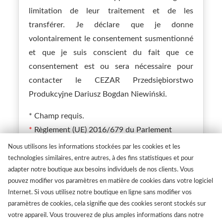
limitation de leur traitement et de les
transférer. Je déclare que je donne
volontairement le consentement susmentionné
et que je suis conscient du fait que ce
consentement est ou sera nécessaire pour
contacter le CEZAR Przedsiębiorstwo
Produkcyjne Dariusz Bogdan Niewiński.
*
Champ requis.
*
Règlement (UE) 2016/679 du Parlement
européen et du Conseil du 27 avril 2016 relatif
Nous utilisons les informations stockées par les cookies et les
à la protection des personnes physiques à
technologies similaires, entre autres, à des fins statistiques et pour
adapter notre boutique aux besoins individuels de nos clients. Vous
l'égard du traitement des données à caractère
pouvez modifier vos paramètres en matière de cookies dans votre logiciel
personnel et à la libre circulation de ces
Internet. Si vous utilisez notre boutique en ligne sans modifier vos
données.
paramètres de cookies, cela signifie que des cookies seront stockés sur
votre appareil. Vous trouverez de plus amples informations dans notre